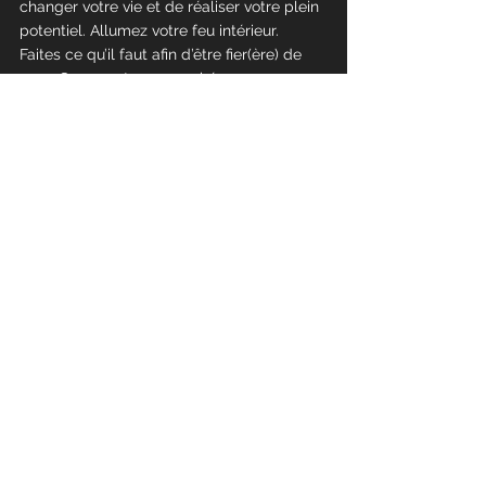
changer votre vie et de réaliser votre plein 
potentiel. Allumez votre feu intérieur. 
Faites ce qu’il faut afin d’être fier(ère) de 
vous. Soyez votre propre héros.
Commentaires
Rédigez un commentaire...