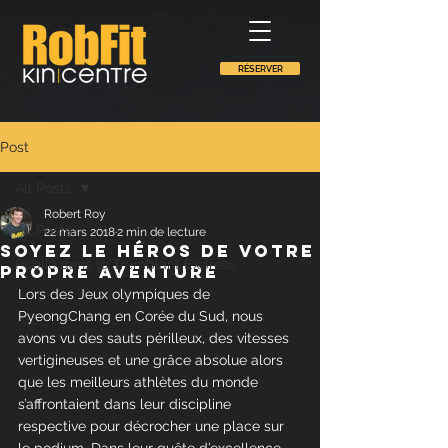
RÉSERVER
Post
All Posts
Robert Roy
All Posts
22 mars 2018
2 min de lecture
Soyez le héros de votre
Publié dans le Tremblant Express
propre aventure
Lors des Jeux olympiques de 
PyeongChang en Corée du Sud, nous 
avons vu des sauts périlleux, des vitesses 
vertigineuses et une grâce absolue alors 
que les meilleurs athlètes du monde 
s’affrontaient dans leur discipline 
respective pour décrocher une place sur 