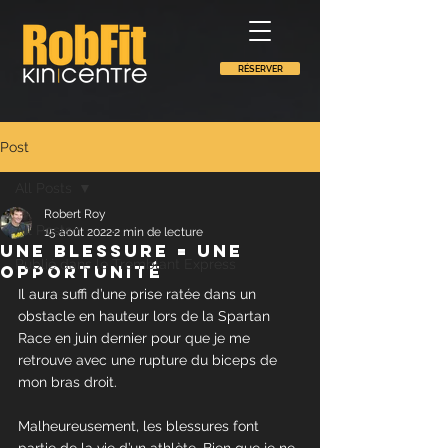
RÉSERVER
Post
All Posts
Robert Roy
All Posts
15 août 2022
2 min de lecture
Une blessure = une
Publié dans le Tremblant Express
opportunité
Il aura suffi d’une prise ratée dans un 
obstacle en hauteur lors de la Spartan 
Race en juin dernier pour que je me 
retrouve avec une rupture du biceps de 
mon bras droit.
Malheureusement, les blessures font 