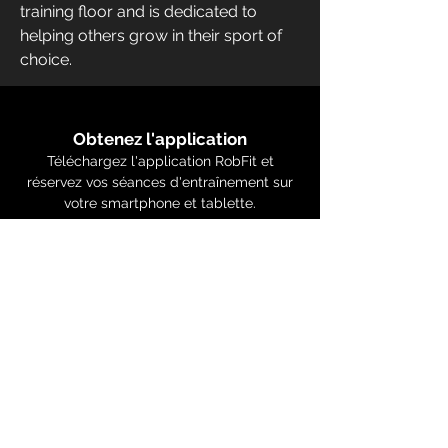
training floor and is dedicated to 
helping others grow in their sport of 
choice.
Obtenez l'application
Téléchargez l'application RobFit et
réservez vos séances d'entraînement sur
votre smartphone et tablette.
©2026 RobFit Centre de Kinésiologie Inc.
Tous droits réservés. Design par
LAINEY’S
Questions?