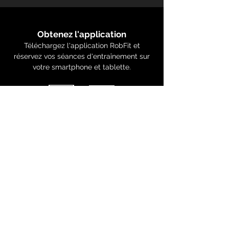
Obtenez l'application
Téléchargez l'application RobFit et
réservez vos séances d'entraînement sur
votre smartphone et tablette.
©2026 RobFit Centre de Kinésiologie Inc.
Tous droits réservés. Design par
LAINEY’S
Questions?
Nous sommes là pour y répondre.
Envoyez-nous simplement une note par
courriel!