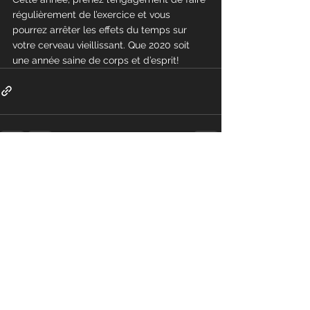
régulièrement de l’exercice et vous 
pourrez arrêter les effets du temps sur 
votre cerveau vieillissant. Que 2020 soit 
une année saine de corps et d’esprit!
Commentaires
Rédigez un commentaire...