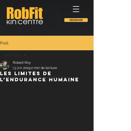
RÉSERVER
Post
All Posts
Robert Roy
All Posts
13 avr. 2019
2 min de lecture
Les limites de
Publié dans le Tremblant Express
l’endurance humaine