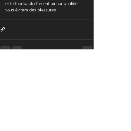
et le feedback d’un entraîneur qualifié 
vous évitera des blessures.
Commentaires
Rédigez un commentaire...
Obtenez l'application