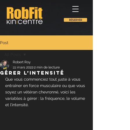
RÉSERVER
Post
All Posts
Robert Roy
All Posts
22 mars 2022
2 min de lecture
Gérer l’intensité
Publié dans le Tremblant Express
Que vous commenciez tout juste à vous 
entraîner en force musculaire ou que vous 
soyez un vétéran chevronné, voici les 
variables à gérer : la fréquence, le volume 
et l’intensité.