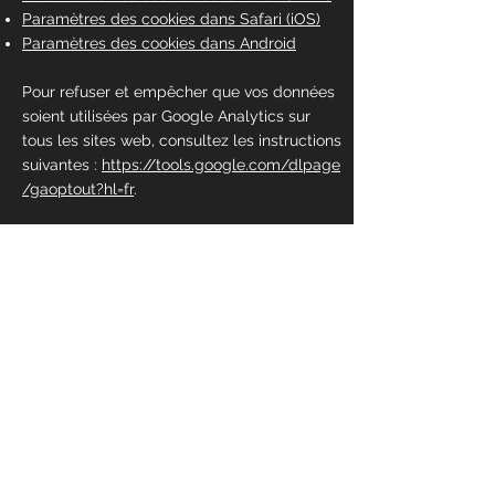
Paramètres des cookies dans Safari (iOS)
Paramètres des cookies dans Android
Pour refuser et empêcher que vos données
soient utilisées par Google Analytics sur
tous les sites web, consultez les instructions
suivantes :
https://tools.google.com/dlpage
/gaoptout?hl=fr
.
Il se peut que nous modifiions cette
politique en matière de cookies. Nous vous
encourageons à consulter régulièrement
cette page pour obtenir les dernières
informations sur les cookies.